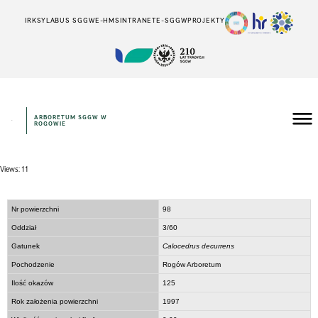
IRK
SYLABUS SGGW
E-HMS
INTRANET
E-SGGW
PROJEKTY
ARBORETUM SGGW W
ROGOWIE
Views: 11
Nr powierzchni
98
Oddział
3/60
Gatunek
Calocedrus decurrens
Pochodzenie
Rogów Arboretum
Ilość okazów
125
Rok założenia powierzchni
1997