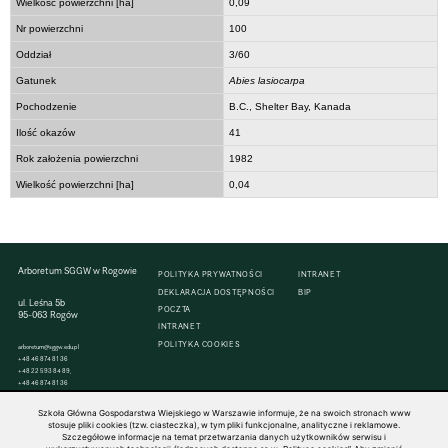
Wielkość powierzchni [ha]
0,09
Nr powierzchni
100
Oddział
3/60
Gatunek
Abies lasiocarpa
Pochodzenie
B.C., Shelter Bay, Kanada
Ilość okazów
41
Rok założenia powierzchni
1982
Wielkość powierzchni [ha]
0,04
Arboretum SGGW w Rogowie
POLITYKA PRYWATNOŚCI
INTRANET
DEKLARACJA DOSTĘPNOŚCI
BIP
ul. Leśna 5b
POCZTA
95-063 Rogów
INTRANET
POLITYKA COOKIES
arboretum@sggw.edu.pl
+48 46 874 81 36
+48 22 593 84 89,
+48 46 874 81 36
Szkoła Główna Gospodarstwa Wiejskiego w Warszawie informuje, że na swoich stronach www
stosuje pliki cookies (tzw. ciasteczka), w tym pliki funkcjonalne, analityczne i reklamowe.
Szczegółowe informacje na temat przetwarzania danych użytkowników serwisu i