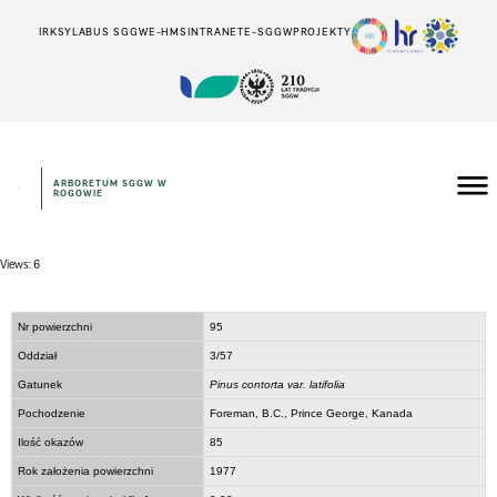
IRK
SYLABUS SGGW
E-HMS
INTRANET
E-SGGW
PROJEKTY
ARBORETUM SGGW W
ROGOWIE
Views: 6
Nr powierzchni
95
Oddział
3/57
Gatunek
Pinus contorta var. latifolia
Pochodzenie
Foreman, B.C., Prince George, Kanada
Ilość okazów
85
Rok założenia powierzchni
1977