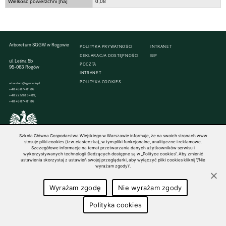
Wielkość powierzchni [ha]
0,08
Arboretum SGGW w Rogowie
POLITYKA PRYWATNOŚCI
INTRANET
DEKLARACJA DOSTĘPNOŚCI
BIP
ul. Leśna 5b
POCZTA
95-063 Rogów
INTRANET
POLITYKA COOKIES
arboretum@sggw.edu.pl
+48 46 874 81 36
+48 22 593 84 89,
+48 46 874 81 36
Szkoła Główna Gospodarstwa Wiejskiego w Warszawie informuje, że na swoich stronach www
© 1816–2026 SGGW — ALL RIGHTS RESERVED
stosuje pliki cookies (tzw. ciasteczka), w tym pliki funkcjonalne, analityczne i reklamowe.
Szczegółowe informacje na temat przetwarzania danych użytkowników serwisu i
wykorzystywanych technologii śledzących dostępne są w „Polityce cookies”. Aby zmienić
ustawienia skorzystaj z ustawień swojej przeglądarki, aby wyłączyć pliki cookies kliknij \"Nie
wyrażam zgody\".
Wyrażam zgodę
Nie wyrażam zgody
Polityka cookies