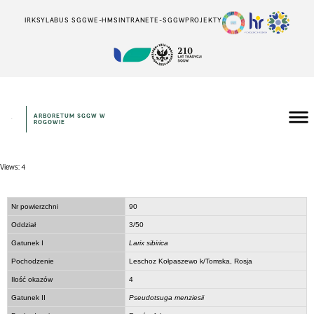
IRK
SYLABUS SGGW
E-HMS
INTRANET
E-SGGW
PROJEKTY
ARBORETUM SGGW W
ROGOWIE
Views: 4
Nr powierzchni
90
Oddział
3/50
Gatunek I
Larix sibirica
Pochodzenie
Leschoz Kołpaszewo k/Tomska, Rosja
Ilość okazów
4
Gatunek II
Pseudotsuga menziesii