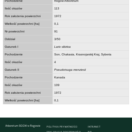
Pochodzenie
Rogów Arboretum
Ilość okazów
113
Rok założenia powierzchni
1972
Wielkość powierzchni [ha]
0,1
Nr powierzchni
91
Oddział
3/50
Gatunek I
Larix sibirica
Pochodzenie
Son, Chakasia, Krasnojarskij Kraj, Syberia
Ilość okazów
4
Gatunek II
Pseudotsuga menziesii
Pochodzenie
Kanada
Ilość okazów
109
Rok założenia powierzchni
1972
Wielkość powierzchni [ha]
0,1
Arboretum SGGW w Rogowie
POLITYKA PRYWATNOŚCI
INTRANET