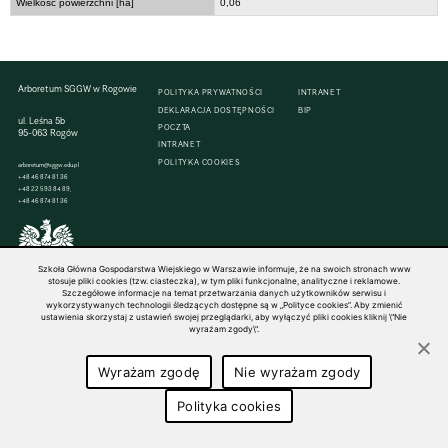
Wielkość powierzchni [ha]
0,06
Arboretum SGGW w Rogowie
POLITYKA PRYWATNOŚCI
INTRANET
DEKLARACJA DOSTĘPNOŚCI
BIP
ul. Leśna 5b
POCZTA
95-063 Rogów
INTRANET
POLITYKA COOKIES
arboretum@sggw.edu.pl
+48 46 874 81 36
+48 22 593 84 89,
+48 46 874 81 36
Szkoła Główna Gospodarstwa Wiejskiego w Warszawie informuje, że na swoich stronach www
© 1816–2026 SGGW — ALL RIGHTS RESERVED
stosuje pliki cookies (tzw. ciasteczka), w tym pliki funkcjonalne, analityczne i reklamowe.
Szczegółowe informacje na temat przetwarzania danych użytkowników serwisu i
wykorzystywanych technologii śledzących dostępne są w „Polityce cookies”. Aby zmienić
ustawienia skorzystaj z ustawień swojej przeglądarki, aby wyłączyć pliki cookies kliknij \"Nie
wyrażam zgody\".
Wyrażam zgodę
Nie wyrażam zgody
Polityka cookies