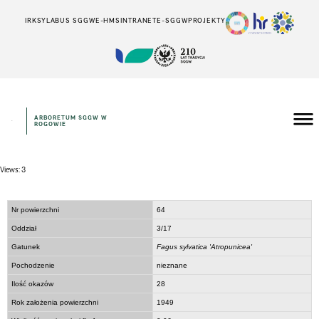
IRK
SYLABUS SGGW
E-HMS
INTRANET
E-SGGW
PROJEKTY
ARBORETUM SGGW W
ROGOWIE
Views: 3
Nr powierzchni
64
Oddział
3/17
Gatunek
Fagus sylvatica 'Atropunicea'
Pochodzenie
nieznane
Ilość okazów
28
Rok założenia powierzchni
1949