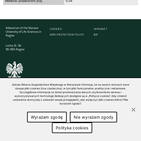
Wielkość powierzchni [ha]
0,04
Arboretum of the Warsaw
COOKIES
INTRANET
University of Life Sciences in
DATA PROTECTION POLICY
BIP
Rogów
Leśna St. 5b
95-063 Rogów
© 1816–2026 SGGW — ALL RIGHTS RESERVED
Szkoła Główna Gospodarstwa Wiejskiego w Warszawie informuje, że na swoich stronach www
stosuje pliki cookies (tzw. ciasteczka), w tym pliki funkcjonalne, analityczne i reklamowe.
Szczegółowe informacje na temat przetwarzania danych użytkowników serwisu i
wykorzystywanych technologii śledzących dostępne są w „Polityce cookies”. Aby zmienić
ustawienia skorzystaj z ustawień swojej przeglądarki, aby wyłączyć pliki cookies kliknij \"Nie
wyrażam zgody\".
Wyrażam zgodę
Nie wyrażam zgody
Polityka cookies