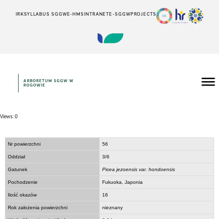
IRK
SYLLABUS SGGW
E-HMS
INTRANET
E-SGGW
PROJECTS
ARBORETUM SGGW W
ROGOWIE
Views: 0
Nr powierzchni
56
Oddział
3/6
Gatunek
Picea jezoensis var. hondoensis
Pochodzenie
Fukuoka, Japonia
Ilość okazów
16
Rok założenia powierzchni
nieznany