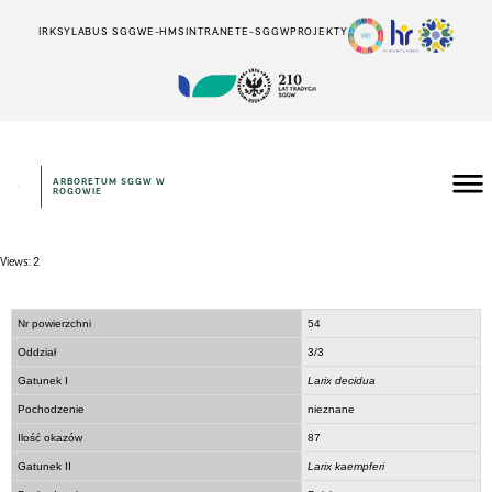
IRK
SYLABUS SGGW
E-HMS
INTRANET
E-SGGW
PROJEKTY
ARBORETUM SGGW W
ROGOWIE
Views: 2
Nr powierzchni
54
Oddział
3/3
Gatunek I
Larix decidua
Pochodzenie
nieznane
Ilość okazów
87
Gatunek II
Larix kaempferi