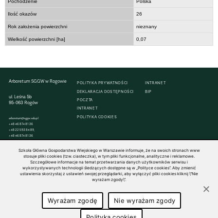
Pochodzenie
Polska
Ilość okazów
26
Rok założenia powierzchni
nieznany
Wielkość powierzchni [ha]
0,07
Arboretum SGGW w Rogowie
POLITYKA PRYWATNOŚCI
INTRANET
DEKLARACJA DOSTĘPNOŚCI
BIP
ul. Leśna 5b
POCZTA
95-063 Rogów
INTRANET
POLITYKA COOKIES
arboretum@sggw.edu.pl
+48 46 874 81 36
+48 22 593 84 89,
+48 46 874 81 36
Szkoła Główna Gospodarstwa Wiejskiego w Warszawie informuje, że na swoich stronach www
stosuje pliki cookies (tzw. ciasteczka), w tym pliki funkcjonalne, analityczne i reklamowe.
Szczegółowe informacje na temat przetwarzania danych użytkowników serwisu i
wykorzystywanych technologii śledzących dostępne są w „Polityce cookies”. Aby zmienić
© 1816–2026 SGGW — ALL RIGHTS RESERVED
ustawienia skorzystaj z ustawień swojej przeglądarki, aby wyłączyć pliki cookies kliknij \"Nie
wyrażam zgody\".
Wyrażam zgodę
Nie wyrażam zgody
Polityka cookies