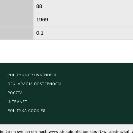
88
1969
0,1
POLITYKA PRYWATNOŚCI
DEKLARACJA DOSTĘPNOŚCI
POCZTA
INTRANET
POLITYKA COOKIES
 że na swoich stronach www stosuje pliki cookies (tzw. ciasteczka), w