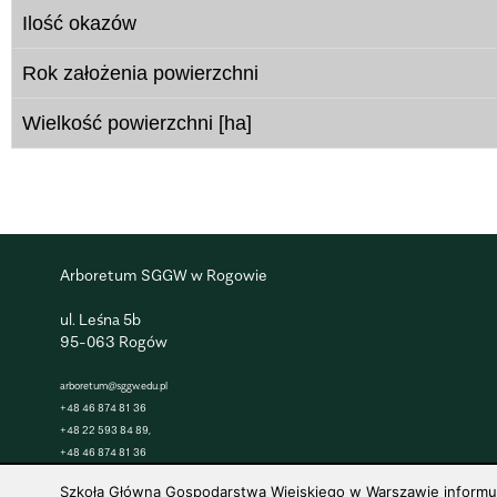
Ilość okazów
Rok założenia powierzchni
Wielkość powierzchni [ha]
Arboretum SGGW w Rogowie
ul. Leśna 5b
95-063 Rogów
arboretum@sggw.edu.pl
+48 46 874 81 36
+48 22 593 84 89,
+48 46 874 81 36
Szkoła Główna Gospodarstwa Wiejskiego w Warszawie informuje,