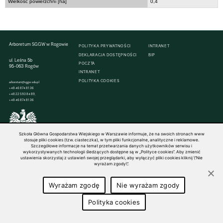
Wielkość powierzchni [ha]
0,4
Arboretum SGGW w Rogowie
POLITYKA PRYWATNOŚCI
INTRANET
DEKLARACJA DOSTĘPNOŚCI
BIP
ul. Leśna 5b
POCZTA
95-063 Rogów
INTRANET
POLITYKA COOKIES
arboretum@sggw.edu.pl
+48 46 874 81 36
+48 22 593 84 89,
+48 46 874 81 36
Szkoła Główna Gospodarstwa Wiejskiego w Warszawie informuje, że na swoich stronach www
© 1816–2026 SGGW — ALL RIGHTS RESERVED
stosuje pliki cookies (tzw. ciasteczka), w tym pliki funkcjonalne, analityczne i reklamowe.
Szczegółowe informacje na temat przetwarzania danych użytkowników serwisu i
wykorzystywanych technologii śledzących dostępne są w „Polityce cookies”. Aby zmienić
ustawienia skorzystaj z ustawień swojej przeglądarki, aby wyłączyć pliki cookies kliknij \"Nie
wyrażam zgody\".
Wyrażam zgodę
Nie wyrażam zgody
Polityka cookies