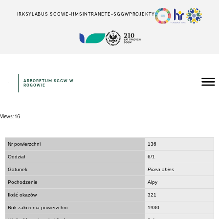
IRK
SYLABUS SGGW
E-HMS
INTRANET
E-SGGW
PROJEKTY
ARBORETUM SGGW W
ROGOWIE
Views: 16
Nr powierzchni
136
Oddział
6/1
Gatunek
Picea abies
Pochodzenie
Alpy
Ilość okazów
321
Rok założenia powierzchni
1930