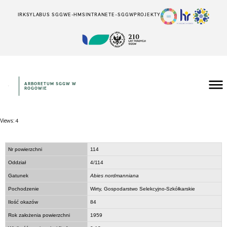
IRK
SYLABUS SGGW
E-HMS
INTRANET
E-SGGW
PROJEKTY
ARBORETUM SGGW W
ROGOWIE
Views: 4
Nr powierzchni
114
Oddział
4/114
Gatunek
Abies nordmanniana
Pochodzenie
Wirty, Gospodarstwo Selekcyjno-Szkółkarskie
Ilość okazów
84
Rok założenia powierzchni
1959