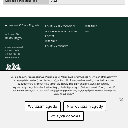
Wielkość powierzchni [ha]
0,12
Arboretum SGGW w Rogowie
POLITYKA PRYWATNOŚCI
INTRANET
DEKLARACJA DOSTĘPNOŚCI
BIP
ul. Leśna 5b
POCZTA
95-063 Rogów
INTRANET
POLITYKA COOKIES
arboretum@sggw.edu.pl
+48 46 874 81 36
+48 22 593 84 89,
+48 46 874 81 36
Szkoła Główna Gospodarstwa Wiejskiego w Warszawie informuje, że na swoich stronach www
© 1816–2026 SGGW — ALL RIGHTS RESERVED
stosuje pliki cookies (tzw. ciasteczka), w tym pliki funkcjonalne, analityczne i reklamowe.
Szczegółowe informacje na temat przetwarzania danych użytkowników serwisu i
wykorzystywanych technologii śledzących dostępne są w „Polityce cookies”. Aby zmienić
ustawienia skorzystaj z ustawień swojej przeglądarki, aby wyłączyć pliki cookies kliknij \"Nie
wyrażam zgody\".
Wyrażam zgodę
Nie wyrażam zgody
Polityka cookies